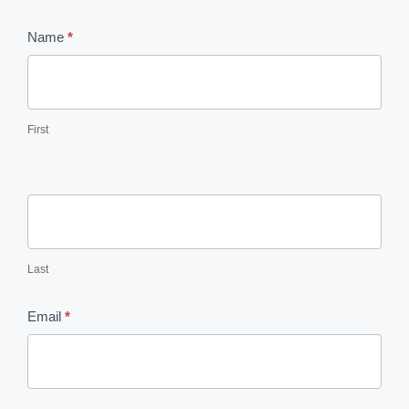
Contact
Name
*
Us
First
Last
Email
*